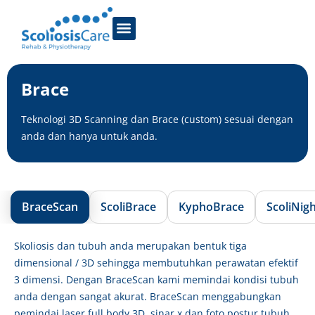
Brace
Teknologi 3D Scanning dan Brace (custom) sesuai dengan
anda dan hanya untuk anda.
BraceScan
ScoliBrace
KyphoBrace
ScoliNig
Skoliosis dan tubuh anda merupakan bentuk tiga
dimensional / 3D sehingga membutuhkan perawatan efektif
3 dimensi. Dengan BraceScan kami memindai kondisi tubuh
anda dengan sangat akurat. BraceScan menggabungkan
pemindai laser full body 3D, sinar x dan foto postur tubuh.